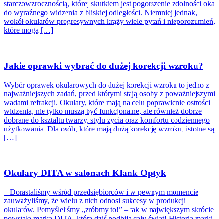
starczowzrocznością, której skutkiem jest pogorszenie zdolności oka
do wyraźnego widzenia z bliskiej odległości. Niemniej jednak,
wokół okularów progresywnych krąży wiele pytań i nieporozumień,
które mogą […]
Jakie oprawki wybrać do dużej korekcji wzroku?
Wybór oprawek okularowych do dużej korekcji wzroku to jedno z
najważniejszych zadań, przed którymi stają osoby z poważniejszymi
wadami refrakcji. Okulary, które mają na celu poprawienie ostrości
widzenia, nie tylko muszą być funkcjonalne, ale również dobrze
dobrane do kształtu twarzy, stylu życia oraz komfortu codziennego
użytkowania. Dla osób, które mają dużą korekcję wzroku, istotne są
[…]
Okulary DITA w salonach Klank Optyk
– Dorastaliśmy wśród przedsiębiorców i w pewnym momencie
zauważyliśmy, że wielu z nich odnosi sukcesy w produkcji
okularów. Pomyśleliśmy „zróbmy to!” – tak w największym skrócie
powstała marka DITA, która dziś podbija cały świat! Historia marki