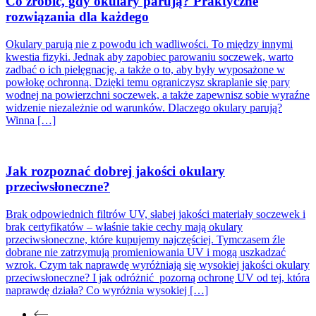
Co zrobić, gdy okulary parują? Praktyczne
rozwiązania dla każdego
Okulary parują nie z powodu ich wadliwości. To między innymi
kwestia fizyki. Jednak aby zapobiec parowaniu soczewek, warto
zadbać o ich pielęgnację, a także o to, aby były wyposażone w
powłokę ochronną. Dzięki temu ograniczysz skraplanie się pary
wodnej na powierzchni soczewek, a także zapewnisz sobie wyraźne
widzenie niezależnie od warunków. Dlaczego okulary parują?
Winna […]
Jak rozpoznać dobrej jakości okulary
przeciwsłoneczne?
Brak odpowiednich filtrów UV, słabej jakości materiały soczewek i
brak certyfikatów – właśnie takie cechy mają okulary
przeciwsłoneczne, które kupujemy najczęściej. Tymczasem źle
dobrane nie zatrzymują promieniowania UV i mogą uszkadzać
wzrok. Czym tak naprawdę wyróżniają się wysokiej jakości okulary
przeciwsłoneczne? I jak odróżnić pozorną ochronę UV od tej, która
naprawdę działa? Co wyróżnia wysokiej […]