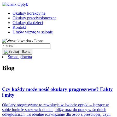
Okulary korekcyjne
Okulary przeciwsłoneczne
Okulary dla dzieci
Kontakt
Umów wizytę w salonie
Strona główna
Blog
Czy każdy może nosić okulary progresywne? Fakty
i mity
Okulary progresywne to rewolucja w świecie optyki – łączące w
sobie funkcję soczewek do dali, bliży oraz do pracy w średnich
odległościach. To idealne rozwiązanie dla osób z presbiopią, czyli