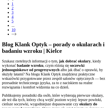
1
2
3
4
5
...
10
Blog Klank Optyk – porady o okularach i
badaniu wzroku | Kielce
Szukasz rzetelnych informacji o tym,
jak dobrać okulary
, kiedy
wykonać
badanie wzroku
, czym różnią się
soczewki
jednoogniskowe od progresywnych
albo jak dbać o oprawki, by
służyły latami? Na blogu Klank Optyk znajdziesz praktyczne
wskazówki przygotowane przez zespół salonów optycznych — bez
przesadnie technicznego języka, za to z naciskiem na realne
rozwiązania i komfort widzenia na co dzień.
Publikujemy poradniki dla osób, które wybierają pierwsze okulary,
ale też dla tych, którzy chcą wejść poziom wyżej: lepsze powłoki,
cieńsze soczewki, wygodniejsze dopasowanie czy
okulary do