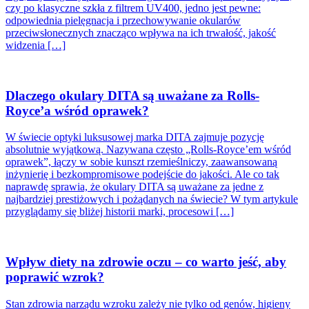
czy po klasyczne szkła z filtrem UV400, jedno jest pewne:
odpowiednia pielęgnacja i przechowywanie okularów
przeciwsłonecznych znacząco wpływa na ich trwałość, jakość
widzenia […]
Dlaczego okulary DITA są uważane za Rolls-
Royce’a wśród oprawek?
W świecie optyki luksusowej marka DITA zajmuje pozycję
absolutnie wyjątkową. Nazywana często „Rolls-Royce’em wśród
oprawek”, łączy w sobie kunszt rzemieślniczy, zaawansowaną
inżynierię i bezkompromisowe podejście do jakości. Ale co tak
naprawdę sprawia, że okulary DITA są uważane za jedne z
najbardziej prestiżowych i pożądanych na świecie? W tym artykule
przyglądamy się bliżej historii marki, procesowi […]
Wpływ diety na zdrowie oczu – co warto jeść, aby
poprawić wzrok?
Stan zdrowia narządu wzroku zależy nie tylko od genów, higieny