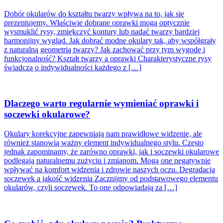
Dobór okularów do kształtu twarzy wpływa na to, jak się
prezentujemy. Właściwie dobrane oprawki mogą optycznie
wysmuklić rysy, zmiękczyć kontury lub nadać twarzy bardziej
harmonijny wygląd. Jak dobrać modne okulary tak, aby współgrały
z naturalną geometrią twarzy? Jak zachować przy tym wygodę i
funkcjonalność? Kształt twarzy a oprawki Charakterystyczne rysy
świadczą o indywidualności każdego z […]
Dlaczego warto regularnie wymieniać oprawki i
soczewki okularowe?
Okulary korekcyjne zapewniają nam prawidłowe widzenie, ale
również stanowią ważny element indywidualnego stylu. Często
jednak zapominamy, że zarówno oprawki, jak i soczewki okularowe
podlegają naturalnemu zużyciu i zmianom. Mogą one negatywnie
wpływać na komfort widzenia i zdrowie naszych oczu. Degradacja
soczewek a jakość widzenia Zacznijmy od podstawowego elementu
okularów, czyli soczewek. To one odpowiadają za […]