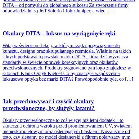
DITA – od pomysłu do globalnego sukcesu Za stworzenie firmy
odpowiedzialni są Jeff Solorio i John Juniper, a więc […]
Okulary DITA – luksus na wyciągnięcie ręki
Witaj w świecie perfekcji, w którym rządzi przywiązanie do
kunsztu, designu oraz skrupulatnego rzemiosła. Właśnie na takich
silnych podstawach powstała marka DITA, która dziś wyznacza
standardy w świecie oprawek korekcyjnych oraz okularów
przeciwsłonecznych. Produkty sygnowane tym logo znajdziesz w
salonach Klank Optyk Kielce! Co by znaczyła współczesna
luksusowa optyka bez marki DITA? Prawdopodobnie tyle, co […]
Jak przechowywać i czyścić okulary
przeciwsłoneczne, by służyły latami?
Okulary przeciwsłoneczne to coś więcej niż letni dodatek – to
skuteczna ochrona wzroku przed promieniowaniem UV, światłem
niebieskofioletowym oraz oślepiającym blaskiem. Niezależnie od
tego, czy sięgamy po model designerski z filtrem polaryzacyjnym,