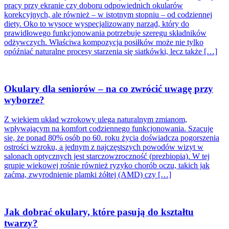
pracy przy ekranie czy doboru odpowiednich okularów
korekcyjnych, ale również – w istotnym stopniu – od codziennej
diety. Oko to wysoce wyspecjalizowany narząd, który do
prawidłowego funkcjonowania potrzebuje szeregu składników
odżywczych. Właściwa kompozycja posiłków może nie tylko
opóźniać naturalne procesy starzenia się siatkówki, lecz także […]
Okulary dla seniorów – na co zwrócić uwagę przy
wyborze?
Z wiekiem układ wzrokowy ulega naturalnym zmianom,
wpływającym na komfort codziennego funkcjonowania. Szacuje
się, że ponad 80% osób po 60. roku życia doświadcza pogorszenia
ostrości wzroku, a jednym z najczęstszych powodów wizyt w
salonach optycznych jest starczowzroczność (prezbiopia). W tej
grupie wiekowej rośnie również ryzyko chorób oczu, takich jak
zaćma, zwyrodnienie plamki żółtej (AMD) czy […]
Jak dobrać okulary, które pasują do kształtu
twarzy?