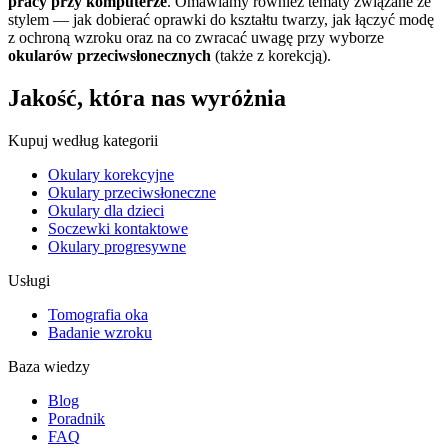
pracy przy komputerze
. Omawiamy również tematy związane ze
stylem — jak dobierać oprawki do kształtu twarzy, jak łączyć modę
z ochroną wzroku oraz na co zwracać uwagę przy wyborze
okularów przeciwsłonecznych
(także z korekcją).
Jakość, która nas wyróżnia
Kupuj według kategorii
Okulary korekcyjne
Okulary przeciwsłoneczne
Okulary dla dzieci
Soczewki kontaktowe
Okulary progresywne
Usługi
Tomografia oka
Badanie wzroku
Baza wiedzy
Blog
Poradnik
FAQ