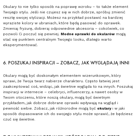
Okulary to nie tylko sposób na poprawę wzroku – to także element
Twojego stylu. Jeśli nie czujesz się w nich dobrze, spróbuj zmienić
resztę swojej stylizacji. Możesz na przykład postawić na bardziej
wyraziste kolory w ubraniach, które będą pasować do oprawek.
Zmieniaj fryzurę, dobieraj odpowiednie akcesoria – cokolwiek, co
pozwoli Ci poczuć się pewniej.
Modne oprawki do okularów
mogą
stać się punktem centralnym Twojego looku, dlatego warto
eksperymentować.
6. POSZUKAJ INSPIRACJI – ZOBACZ, JAK WYGLĄDAJĄ INNI
Okulary mogą być doskonałym elementem wizerunkowym, który
sprawi, że Twoja twarz nabierze charakteru. Często łatwiej jest
zaakceptować coś, widząc, jak świetnie wygląda to na innych. Poszukaj
inspiracji w internecie – celebryci, influencerzy, a nawet osoby w
Twoim otoczeniu, które noszą okulary, mogą być świetnym
przykładem, jak dobrze dobrane oprawki wpływają na wygląd i
pewność siebie. Zobacz, jak różnorodne mogą być
okulary
i w jaki
sposób dopasowanie ich do swojego stylu może sprawić, że będziesz
czuć się świetnie.