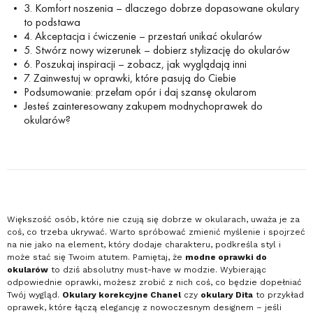
3. Komfort noszenia – dlaczego dobrze dopasowane okulary
to podstawa
4. Akceptacja i ćwiczenie – przestań unikać okularów
5. Stwórz nowy wizerunek – dobierz stylizację do okularów
6. Poszukaj inspiracji – zobacz, jak wyglądają inni
7. Zainwestuj w oprawki, które pasują do Ciebie
Podsumowanie: przełam opór i daj szansę okularom
Jesteś zainteresowany zakupem modnychoprawek do
okularów?
Większość osób, które nie czują się dobrze w okularach, uważa je za
coś, co trzeba ukrywać. Warto spróbować zmienić myślenie i spojrzeć
na nie jako na element, który dodaje charakteru, podkreśla styl i
może stać się Twoim atutem. Pamiętaj, że
modne oprawki do
okularów
to dziś absolutny must-have w modzie. Wybierając
odpowiednie oprawki, możesz zrobić z nich coś, co będzie dopełniać
Twój wygląd.
Okulary korekcyjne Chanel
czy
okulary Dita
to przykład
oprawek, które łączą elegancję z nowoczesnym designem – jeśli