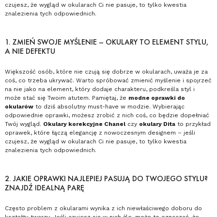
czujesz, że wygląd w okularach Ci nie pasuje, to tylko kwestia
znalezienia tych odpowiednich.
1. ZMIEŃ SWOJE MYŚLENIE – OKULARY TO ELEMENT STYLU,
A NIE DEFEKTU
Większość osób, które nie czują się dobrze w okularach, uważa je za
coś, co trzeba ukrywać. Warto spróbować zmienić myślenie i spojrzeć
na nie jako na element, który dodaje charakteru, podkreśla styl i
może stać się Twoim atutem. Pamiętaj, że
modne oprawki do
okularów
to dziś absolutny must-have w modzie. Wybierając
odpowiednie oprawki, możesz zrobić z nich coś, co będzie dopełniać
Twój wygląd.
Okulary korekcyjne Chanel
czy
okulary Dita
to przykład
oprawek, które łączą elegancję z nowoczesnym designem – jeśli
czujesz, że wygląd w okularach Ci nie pasuje, to tylko kwestia
znalezienia tych odpowiednich.
2. JAKIE OPRAWKI NAJLEPIEJ PASUJĄ DO TWOJEGO STYLU?
ZNAJDŹ IDEALNĄ PARĘ
Często problem z okularami wynika z ich niewłaściwego doboru do