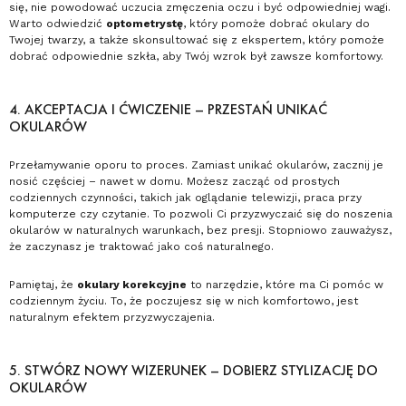
się, nie powodować uczucia zmęczenia oczu i być odpowiedniej wagi.
Warto odwiedzić
optometrystę
, który pomoże dobrać okulary do
Twojej twarzy, a także skonsultować się z ekspertem, który pomoże
dobrać odpowiednie szkła, aby Twój wzrok był zawsze komfortowy.
4. AKCEPTACJA I ĆWICZENIE – PRZESTAŃ UNIKAĆ
OKULARÓW
Przełamywanie oporu to proces. Zamiast unikać okularów, zacznij je
nosić częściej – nawet w domu. Możesz zacząć od prostych
codziennych czynności, takich jak oglądanie telewizji, praca przy
komputerze czy czytanie. To pozwoli Ci przyzwyczaić się do noszenia
okularów w naturalnych warunkach, bez presji. Stopniowo zauważysz,
że zaczynasz je traktować jako coś naturalnego.
Pamiętaj, że
okulary korekcyjne
to narzędzie, które ma Ci pomóc w
codziennym życiu. To, że poczujesz się w nich komfortowo, jest
naturalnym efektem przyzwyczajenia.
5. STWÓRZ NOWY WIZERUNEK – DOBIERZ STYLIZACJĘ DO
OKULARÓW