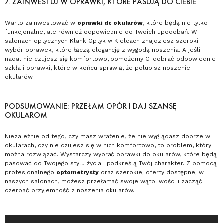
7. ZAINWESTUJ W OPRAWKI, KTÓRE PASUJĄ DO CIEBIE
Warto zainwestować w
oprawki do okularów
, które będą nie tylko
funkcjonalne, ale również odpowiednie do Twoich upodobań. W
salonach optycznych Klank Optyk w Kielcach znajdziesz szeroki
wybór oprawek, które łączą elegancję z wygodą noszenia. A jeśli
nadal nie czujesz się komfortowo, pomożemy Ci dobrać odpowiednie
szkła i oprawki, które w końcu sprawią, że polubisz noszenie
okularów.
PODSUMOWANIE: PRZEŁAM OPÓR I DAJ SZANSĘ
OKULAROM
Niezależnie od tego, czy masz wrażenie, że nie wyglądasz dobrze w
okularach, czy nie czujesz się w nich komfortowo, to problem, który
można rozwiązać. Wystarczy wybrać oprawki do okularów, które będą
pasować do Twojego stylu życia i podkreślą Twój charakter. Z pomocą
profesjonalnego
optometrysty
oraz szerokiej oferty dostępnej w
naszych salonach, możesz przełamać swoje wątpliwości i zacząć
czerpać przyjemność z noszenia okularów.