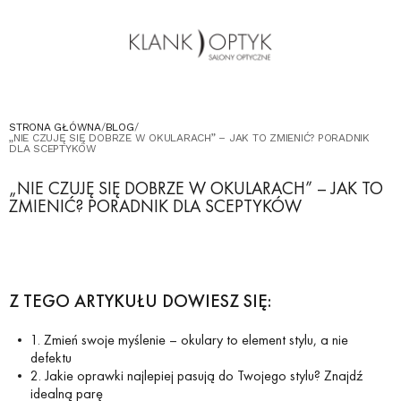
OKULARY PRZECIWSŁONECZNE
OKULARY DLA DZIECI
KONTAKT
UMÓW WIZYTĘ W SALONIE
STRONA GŁÓWNA
/
BLOG
/
„NIE CZUJĘ SIĘ DOBRZE W OKULARACH” – JAK TO ZMIENIĆ? PORADNIK
DLA SCEPTYKÓW
„NIE CZUJĘ SIĘ DOBRZE W OKULARACH” – JAK TO
ZMIENIĆ? PORADNIK DLA SCEPTYKÓW
Z TEGO ARTYKUŁU DOWIESZ SIĘ:
1. Zmień swoje myślenie – okulary to element stylu, a nie
defektu
2. Jakie oprawki najlepiej pasują do Twojego stylu? Znajdź
idealną parę