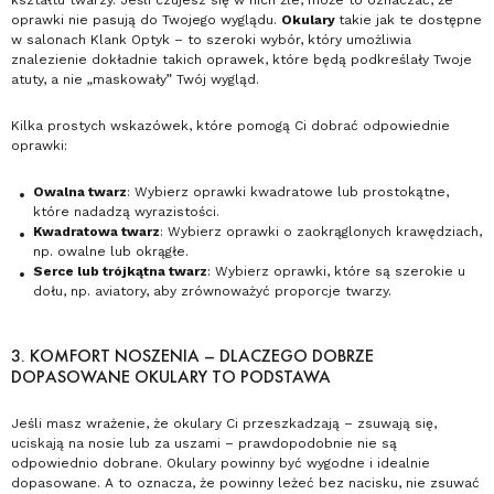
kształtu twarzy. Jeśli czujesz się w nich źle, może to oznaczać, że
oprawki nie pasują do Twojego wyglądu.
Okulary
takie jak te dostępne
w salonach Klank Optyk – to szeroki wybór, który umożliwia
znalezienie dokładnie takich oprawek, które będą podkreślały Twoje
atuty, a nie „maskowały” Twój wygląd.
Kilka prostych wskazówek, które pomogą Ci dobrać odpowiednie
oprawki:
Owalna twarz
: Wybierz oprawki kwadratowe lub prostokątne,
które nadadzą wyrazistości.
Kwadratowa twarz
: Wybierz oprawki o zaokrąglonych krawędziach,
np. owalne lub okrągłe.
Serce lub trójkątna twarz
: Wybierz oprawki, które są szerokie u
dołu, np. aviatory, aby zrównoważyć proporcje twarzy.
3. KOMFORT NOSZENIA – DLACZEGO DOBRZE
DOPASOWANE OKULARY TO PODSTAWA
Jeśli masz wrażenie, że okulary Ci przeszkadzają – zsuwają się,
uciskają na nosie lub za uszami – prawdopodobnie nie są
odpowiednio dobrane. Okulary powinny być wygodne i idealnie
dopasowane. A to oznacza, że powinny leżeć bez nacisku, nie zsuwać