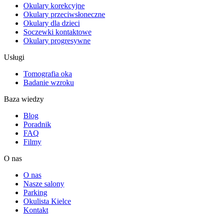
Okulary korekcyjne
Okulary przeciwsłoneczne
Okulary dla dzieci
Soczewki kontaktowe
Okulary progresywne
Usługi
Tomografia oka
Badanie wzroku
Baza wiedzy
Blog
Poradnik
FAQ
Filmy
O nas
O nas
Nasze salony
Parking
Okulista Kielce
Kontakt