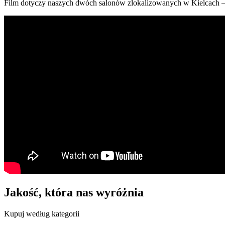
Film dotyczy naszych dwóch salonów zlokalizowanych w Kielcach – p
Jakość, która nas wyróżnia
Kupuj według kategorii