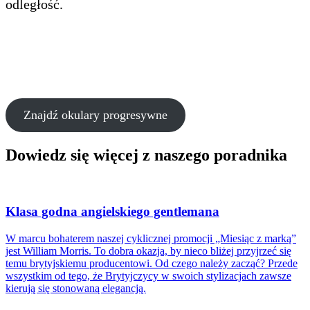
odległość.
Znajdź okulary progresywne
Dowiedz się więcej z naszego poradnika
Klasa godna angielskiego gentlemana
W marcu bohaterem naszej cyklicznej promocji „Miesiąc z marką”
jest William Morris. To dobra okazja, by nieco bliżej przyjrzeć się
temu brytyjskiemu producentowi. Od czego należy zacząć? Przede
wszystkim od tego, że Brytyjczycy w swoich stylizacjach zawsze
kierują się stonowaną elegancją.