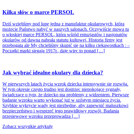
Kilka słów o marce PERSOL
Dziś wzięliśmy pod lupę jedną z manufaktur okularowych, którą
możecie Państwo nabyć w naszych salonach. Oczywiście mowa tu
o włoskiej marce PERSOL, która wśród entuzjastów i pasjonatów
okularów od dawna nabrała statutu kultowej. Historia firmy jest
przebogata ale My chcieliśmy skupić się na kilku ciekawostkach : –
Początki marki sięgają 1917r., daje więc to ponad […]
Jak wybrać idealne okulary dla dziecka?
W pierwszych latach życia wzrok dziecka intensywnie się rozwija.
W tym okresie często trudno jest dostrzec niepokojące sygnały,
świadczące o tym, że dziecko ma problemy z widzeniem. Pierwsze
badanie wzroku warto wykonać już w szóstym miesiącu życia.
Szybkie wykrycie wady jest niezbędne, aby zapewnić maluszkowi
bezpieczeństwo i wesprzeć jego prawidłowy rozwój. Badania
przesiewowe wzroku przeprowadza […]
Zobacz wszystkie artykuły