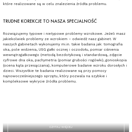
które realizowane są w celu znalezienia źródła problemu.
TRUDNE KOREKCJE TO NASZA SPECJALNOŚĆ
Rozwiązujemy typowe i nietypowe problemy wzrokowe. Jeżeli masz
jakiekolwiek problemy ze wzrokiem – odwiedź nasz gabinet. W
naszych gabinetach wykonujemy mi.in. takie badania jak: tomografia
oka, pole widzenia, USG gałki ocznej i oczodołu, pomiar ciśnienia
wewnątrzgałkowego (metodą bezdotykową i standardową, zdjęcie
cyfrowe dna oka, pachymetria (pomiar grubości rogówki), gonioskopia
(ocena kąta przesączania), komputerowe badanie wzroku dorosłych i
dzieci. Wszystkie te badania realizowane są przy pomocy
najnowocześniejszego sprzętu, który pozwala na szybkie i
kompleksowe wykrycie źródła problemu.
TOMOGRAFIA OKA
BADANIE OCT, CZYLI OPTYCZNA KOHERENTNA TOMOGRAFIA DNA
OKA..
CZYTAJ WIĘCEJ