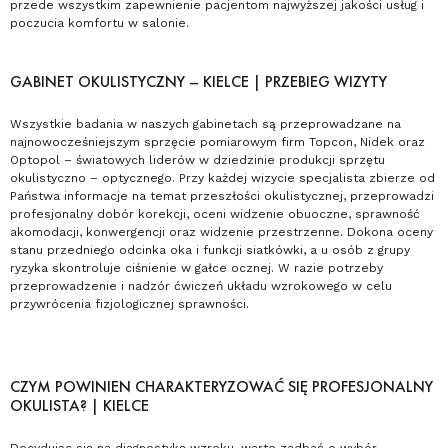
przede wszystkim zapewnienie pacjentom najwyższej jakości usług i
poczucia komfortu w salonie.
GABINET OKULISTYCZNY – KIELCE | PRZEBIEG WIZYTY
Wszystkie badania w naszych gabinetach są przeprowadzane na
najnowocześniejszym sprzęcie pomiarowym firm Topcon, Nidek oraz
Optopol – światowych liderów w dziedzinie produkcji sprzętu
okulistyczno – optycznego. Przy każdej wizycie specjalista zbierze od
Państwa informacje na temat przeszłości okulistycznej, przeprowadzi
profesjonalny dobór korekcji, oceni widzenie obuoczne, sprawność
akomodacji, konwergencji oraz widzenie przestrzenne. Dokona oceny
stanu przedniego odcinka oka i funkcji siatkówki, a u osób z grupy
ryzyka skontroluje ciśnienie w gałce ocznej. W razie potrzeby
przeprowadzenie i nadzór ćwiczeń układu wzrokowego w celu
przywrócenia fizjologicznej sprawności.
CZYM POWINIEN CHARAKTERYZOWAĆ SIĘ PROFESJONALNY
OKULISTA? | KIELCE