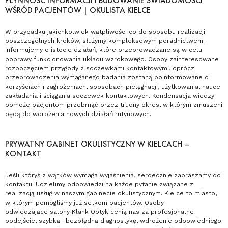
PŁYNNOŚĆ INFORMACJI I BUDOWANIE ŚWIADOMOŚCI
WŚRÓD PACJENTÓW | OKULISTA KIELCE
W przypadku jakichkolwiek wątpliwości co do sposobu realizacji
poszczególnych kroków, służymy kompleksowym poradnictwem.
Informujemy o istocie działań, które przeprowadzane są w celu
poprawy funkcjonowania układu wzrokowego. Osoby zainteresowane
rozpoczęciem przygody z soczewkami kontaktowymi, oprócz
przeprowadzenia wymaganego badania zostaną poinformowane o
korzyściach i zagrożeniach, sposobach pielęgnacji, użytkowania, nauce
zakładania i ściągania soczewek kontaktowych. Kondensacja wiedzy
pomoże pacjentom przebrnąć przez trudny okres, w którym zmuszeni
będą do wdrożenia nowych działań rutynowych.
PRYWATNY GABINET OKULISTYCZNY W KIELCACH –
KONTAKT
Jeśli któryś z wątków wymaga wyjaśnienia, serdecznie zapraszamy do
kontaktu. Udzielimy odpowiedzi na każde pytanie związane z
realizacją usług w naszym gabinecie okulistycznym. Kielce to miasto,
w którym pomogliśmy już setkom pacjentów. Osoby
odwiedzające salony Klank Optyk cenią nas za profesjonalne
podejście, szybką i bezbłędną diagnostykę, wdrożenie odpowiedniego