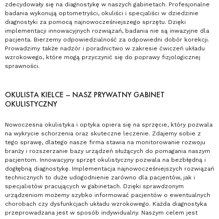
zdecydowały się na diagnostykę w naszych gabinetach. Profesjonalne
badania wykonują optometryści, okuliści i specjaliści w dziedzinie
diagnostyki za pomocą najnowocześniejszego sprzętu. Dzięki
implementacji innowacyjnych rozwiązań, badania nie są inwazyjne dla
pacjenta. Bierzemy odpowiedzialność za odpowiedni dobór korekcji.
Prowadzimy także nadzór i poradnictwo w zakresie ćwiczeń układu
wzrokowego, które mogą przyczynić się do poprawy fizjologicznej
sprawności.
OKULISTA KIELCE – NASZ PRYWATNY GABINET
OKULISTYCZNY
Nowoczesna okulistyka i optyka opiera się na sprzęcie, który pozwala
na wykrycie schorzenia oraz skuteczne leczenie. Zdajemy sobie z
tego sprawę, dlatego nasze firma stawia na monitorowanie rozwoju
branży i rozszerzanie bazy urządzeń służących do pomagania naszym
pacjentom. Innowacyjny sprzęt okulistyczny pozwala na bezbłędną i
dogłębną diagnostykę. Implementacja najnowocześniejszych rozwiązań
technicznych to duże udogodnienie zarówno dla pacjentów, jak i
specjalistów pracujących w gabinetach. Dzięki sprawdzonym
urządzeniom możemy szybko informować pacjentów o ewentualnych
chorobach czy dysfunkcjach układu wzrokowego. Każda diagnostyka
przeprowadzana jest w sposób indywidualny. Naszym celem jest