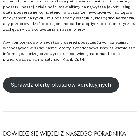
schematu leczenia oraz postawę pełną wyrozumiałości. Od samego
początku naszej działalności stawialiśmy na najwyższą jakość usług i
stałe poszerzanie kompetencji w obszarze rewolucyjnych sprzętów
medycznych na rynku. Dziś posiadamy wszelkie, niezbędne narzędzia,
aby przeprowadzać profesjonalne badania optyczno-optometryczne.
Zachęcamy do skorzystania z naszej oferty.
Aby kompleksowo przedstawić szereg poszczególnych działaniach
wchodzących w skład naszej oferty, skondensowaliśmy najważniejsze
informacje. Poniżej przeczytacie nieco więcej na temat badań
przeprowadzanych w salonach Klank Optyk.
Sprawdź ofertę okularów korekcyjnych
DOWIEDZ SIĘ WIĘCEJ Z NASZEGO PORADNIKA