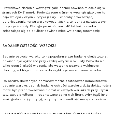
Prawidłowo ciśnienie wewnątrz gałki ocznej powinno mieścić się w
granicach 10-21 mmHg. Podwyższone ciśnienie wewnątrzgałkowe to
najważniejszy czynnik ryzyka jaskry – choroby prowadzącej
do zniszczenia nerwu wzrokowego. Jaskra to jedna z najczęstszych
przyczyn ślepoty. Dlatego po ukończeniu 40 lat każda osoba
zgłaszająca się do okulisty powinna mieć wykonaną tonometrię.
BADANIE OSTROŚCI WZROKU
Badanie ostrości wzroku to najpopularniejsze badanie okulistyczne,
powinno być wykonane przy każdej wizycie u okulisty. Pozwala nie
tylko ocenić jakość widzenia, ale wstępnie pozwala wykluczyć
choroby, w których dochodzi do szybkiego uszkodzenia wzroku.
Do bardzo dokładnych pomiarów można zastosować komputerowe
badanie wzroku. Jednak badanie ostrości wzroku z dużą dokładnością
może być przeprowadzone niemal w każdych warunkach przy użyciu
tzw. tablic Snellena. Prezentowane są na nich litery, cyfry bądź inne
znaki graficzne (optotypy), przy czym ich wielkość maleje ku dołowi.