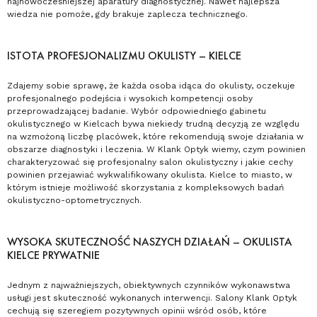
najnowocześniejszej aparatury diagnostycznej. Nawet najlepsza
wiedza nie pomoże, gdy brakuje zaplecza technicznego.
ISTOTA PROFESJONALIZMU OKULISTY – KIELCE
Zdajemy sobie sprawę, że każda osoba idąca do okulisty, oczekuje
profesjonalnego podejścia i wysokich kompetencji osoby
przeprowadzającej badanie. Wybór odpowiedniego gabinetu
okulistycznego w Kielcach bywa niekiedy trudną decyzją ze względu
na wzmożoną liczbę placówek, które rekomendują swoje działania w
obszarze diagnostyki i leczenia. W Klank Optyk wiemy, czym powinien
charakteryzować się profesjonalny salon okulistyczny i jakie cechy
powinien przejawiać wykwalifikowany okulista. Kielce to miasto, w
którym istnieje możliwość skorzystania z kompleksowych badań
okulistyczno-optometrycznych.
WYSOKA SKUTECZNOŚĆ NASZYCH DZIAŁAŃ – OKULISTA
KIELCE PRYWATNIE
Jednym z najważniejszych, obiektywnych czynników wykonawstwa
usługi jest skuteczność wykonanych interwencji. Salony Klank Optyk
cechują się szeregiem pozytywnych opinii wśród osób, które