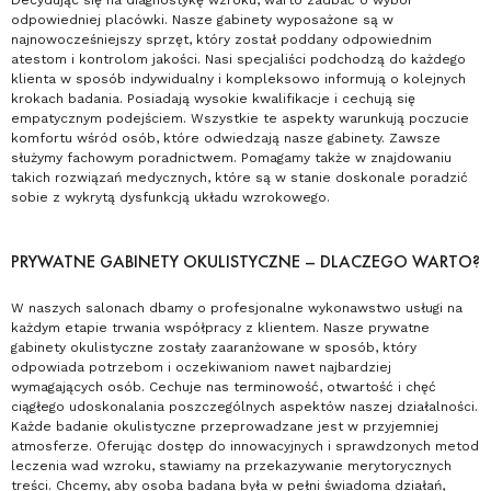
Decydując się na diagnostykę wzroku, warto zadbać o wybór
odpowiedniej placówki. Nasze gabinety wyposażone są w
najnowocześniejszy sprzęt, który został poddany odpowiednim
atestom i kontrolom jakości. Nasi specjaliści podchodzą do każdego
klienta w sposób indywidualny i kompleksowo informują o kolejnych
krokach badania. Posiadają wysokie kwalifikacje i cechują się
empatycznym podejściem. Wszystkie te aspekty warunkują poczucie
komfortu wśród osób, które odwiedzają nasze gabinety. Zawsze
służymy fachowym poradnictwem. Pomagamy także w znajdowaniu
takich rozwiązań medycznych, które są w stanie doskonale poradzić
sobie z wykrytą dysfunkcją układu wzrokowego.
PRYWATNE GABINETY OKULISTYCZNE – DLACZEGO WARTO?
W naszych salonach dbamy o profesjonalne wykonawstwo usługi na
każdym etapie trwania współpracy z klientem. Nasze prywatne
gabinety okulistyczne zostały zaaranżowane w sposób, który
odpowiada potrzebom i oczekiwaniom nawet najbardziej
wymagających osób. Cechuje nas terminowość, otwartość i chęć
ciągłego udoskonalania poszczególnych aspektów naszej działalności.
Każde
badanie okulistyczne
przeprowadzane jest w przyjemniej
atmosferze. Oferując dostęp do innowacyjnych i sprawdzonych metod
leczenia wad wzroku, stawiamy na przekazywanie merytorycznych
treści. Chcemy, aby osoba badana była w pełni świadoma działań,