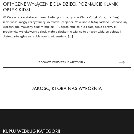
OPTYCZNE WYŁĄCZNIE DLA DZIECI. POZNAJCIE KLANK
OPTYK KIDS!
W Kielcach powstało centrum okulistyczno optyczne Klank Optyk Kids, z którego
możliwości mogą korzystać tylko młodsi pacjenci. To właśnie tutaj badane i leczone są
wcześniaki, maluchy oraz młodzież. – Często rodzice nie zdają sobie sprawy z
problemów wzrokowych dzieci. Małe dziecko nie wie, co to znaczy widzieć dobrze i
dlatego nie zgłasza problemów z widzeniem. […]
ZOBACZ WSZYSTKIE ARTYKUŁY
JAKOŚĆ, KTÓRA NAS WYRÓŻNIA
KUPUJ WEDŁUG KATEGORII