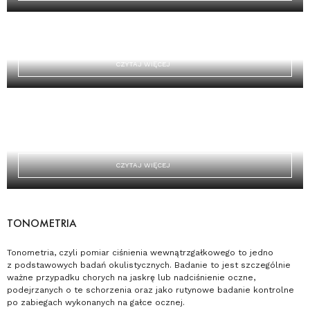
SOCZEWKI KONTAKTOWE
STWORZONE, BY UŁATWIĆ CI ŻYCIE…
CZYTAJ WIĘCEJ
BADANIE WZROKU DZIECI
OCZY, NERW WZROKOWY ORAZ MÓZG WE WCZESNYM
DZIECIŃSTWIE UCZĄ SIĘ ZE SOBĄ WSPÓŁPRACOWAĆ.
CZYTAJ WIĘCEJ
TONOMETRIA
Tonometria, czyli pomiar ciśnienia wewnątrzgałkowego to jedno
z podstawowych badań okulistycznych. Badanie to jest szczególnie
ważne przypadku chorych na jaskrę lub nadciśnienie oczne,
podejrzanych o te schorzenia oraz jako rutynowe badanie kontrolne
po zabiegach wykonanych na gałce ocznej.