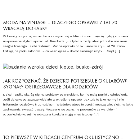
MODA NA VINTAGE – DLACZEGO OPRAWKI Z LAT 70.
WRACAJĄ DO ŁASK?
W branży optycznej widać to coraz wyraźniej – klienci coraz częściej pytają o oprawki
inspirowane stylem sprzed lat. Nie chodzi już tylko o modę, ale o potrzebę noszenia
czegoś trwałego i z charakterem. Modne oprawki do okularów w stylu lat 70. znów
trafiają na półki salonów i – co ważniejsze – do codziennego użytku. Skąd […]
JAK ROZPOZNAĆ, ŻE DZIECKO POTRZEBUJE OKULARÓW?
SYGNAŁY OSTRZEGAWCZE DLA RODZICÓW
Dzieci rzadko skarżą się na problemy ze wzrokiem, bo nie mają punktu odniesienia.
Jeśli dziecko od zawsze widziało w określony sposób, traktuje to jako normę i nie
informuje rodziców o trudnościach. Właśnie dlatego to dorośli muszą wiedzieć, na jakie
zachowania zwracać uwagę. Wczesne rozpoznanie problemów ze wzrokiem i
odpowiednio wcześnie wdrożona korekcja mogą mieć istotny […]
TO PIERWSZE W KIELCACH CENTRUM OKULISTYCZNO –