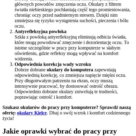
głównych powodów zmęczenia oczu. Okulary z filtrem
światła niebieskiego pochłaniają część tego promieniowania,
chroniąc oczy przed nadmiernym stresem. Dzięki nim
zmniejsza się ryzyko wystąpienia suchości, pieczenia i bólu
oczu.
Antyrefleksyjna powłoka
Szkła z powłoką antyrefleksyjną eliminują odbicia światła,
które mogą powodować zmęczenie i dezorientację oczu. To
istotne szczególnie w pracy przy komputerze w słabym
oświetleniu, gdzie refleksy mogą wpływać na komfort
widzenia.
Odpowiednia korekcja wady wzroku
Dobrze dobrane
okulary do komputera
zapewniają
odpowiednią korekcję, co zmniejsza napięcie mięśni oczu.
Przy długotrwałym patrzeniu na ekran, oczy muszą
intensywnie pracować, by dostosować ostrość obrazu.
Odpowiednio dobrane okulary zniwelują te trudności,
poprawiając ostrość i komfort.
Szukasz okularów do pracy przy komputerze? Sprawdź naszą
ofertę:
okulary Kielce
. Dbaj o swój wzrok i komfort codziennego
życia!
Jakie oprawki wybrać do pracy przy