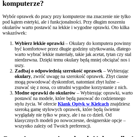
komputerze?
Wybór oprawek do pracy przy komputerze ma znaczenie nie tylko
pod kątem estetyki, ale i funkcjonalności. Przy długim noszeniu
okularów warto postawić na lekkie i wygodne oprawki. Oto kilka
wskazówek:
Wybierz lekkie oprawki
– Okulary do komputera powinny
być komfortowe przez długie godziny użytkowania, dlatego
warto wybrać lekkie materiały, takie jak acetat, tytan czy stal
nierdzewna. Dzięki temu okulary będą mniej obciążać nos i
uszy.
Zadbaj o odpowiednią szerokość oprawek
– Wybierając
okulary
, zwróć uwagę na szerokość oprawek. Zbyt ciasne
mogą powodować dyskomfort, natomiast zbyt luźne –
zsuwać się z nosa, co utrudni wygodne korzystanie z nich.
Modne oprawki do okularów
– Wybierając oprawki, warto
postawić na modele, które będą pasować do codziennego
stylu życia. W ofercie
Klank Optyk w Kielcach
znajdziesz
szeroką gamę stylowych oprawek, które będą świetnie
wyglądały nie tylko w pracy, ale i na co dzień. Od
klasycznych modeli po nowoczesne, designerskie opcje –
wszystko zależy od Twoich preferencji.