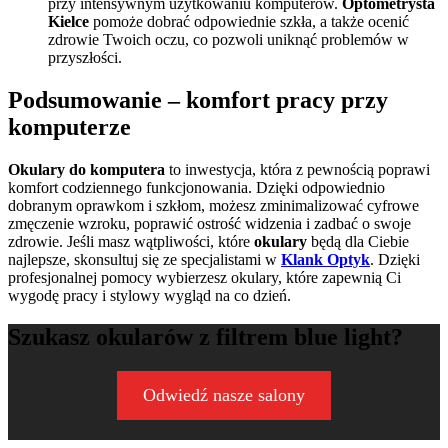
przy intensywnym użytkowaniu komputerów.
Optometrysta
Kielce
pomoże dobrać odpowiednie szkła, a także ocenić
zdrowie Twoich oczu, co pozwoli uniknąć problemów w
przyszłości.
Podsumowanie – komfort pracy przy
komputerze
Okulary do komputera
to inwestycja, która z pewnością poprawi
komfort codziennego funkcjonowania. Dzięki odpowiednio
dobranym oprawkom i szkłom, możesz zminimalizować cyfrowe
zmęczenie wzroku, poprawić ostrość widzenia i zadbać o swoje
zdrowie. Jeśli masz wątpliwości, które
okulary
będą dla Ciebie
najlepsze, skonsultuj się ze specjalistami w
Klank Optyk
. Dzięki
profesjonalnej pomocy wybierzesz okulary, które zapewnią Ci
wygodę pracy i stylowy wygląd na co dzień.
Szukasz okularów z filtrem blue light?
Odwiedź nasze salony