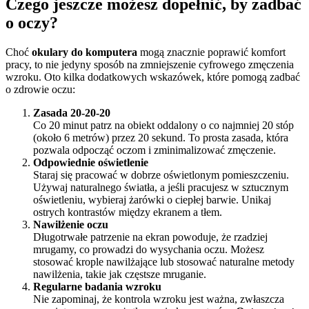
Czego jeszcze możesz dopełnić, by zadbać
o oczy?
Choć
okulary do komputera
mogą znacznie poprawić komfort
pracy, to nie jedyny sposób na zmniejszenie cyfrowego zmęczenia
wzroku. Oto kilka dodatkowych wskazówek, które pomogą zadbać
o zdrowie oczu:
Zasada 20-20-20
Co 20 minut patrz na obiekt oddalony o co najmniej 20 stóp
(około 6 metrów) przez 20 sekund. To prosta zasada, która
pozwala odpocząć oczom i zminimalizować zmęczenie.
Odpowiednie oświetlenie
Staraj się pracować w dobrze oświetlonym pomieszczeniu.
Używaj naturalnego światła, a jeśli pracujesz w sztucznym
oświetleniu, wybieraj żarówki o ciepłej barwie. Unikaj
ostrych kontrastów między ekranem a tłem.
Nawilżenie oczu
Długotrwałe patrzenie na ekran powoduje, że rzadziej
mrugamy, co prowadzi do wysychania oczu. Możesz
stosować krople nawilżające lub stosować naturalne metody
nawilżenia, takie jak częstsze mruganie.
Regularne badania wzroku
Nie zapominaj, że kontrola wzroku jest ważna, zwłaszcza