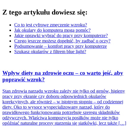
Z tego artykułu dowiesz się:
Co to jest cyfrowe zmęczenie wzroku?
Jak okulary do komputera mogą pomóc?
Jakie oprawki wybrać do pracy przy komputerze?
Czego jeszcze możesz dopełnić, by zadbać o oczy?
Podsumowanie – komfort pracy przy komputerze
Szukasz okularów z filtrem blue light?
Wpływ diety na zdrowie oczu – co warto jeść, aby
poprawić wzrok?
Stan zdrowia narządu wzroku zależy nie tylko od genów, higieny
pracy przy ekranie czy doboru odpowiednich okularów
korekcyjnych, ale również – w istotnym stopniu – od codziennej
diety. Oko to wysoce wyspecjalizowany narząd, który do
prawidłowego funkcjonowania potrzebuje szeregu składników
odżywczych. Właściwa kompozycja posiłków może nie tylko
opóźniać naturalne procesy starzenia się siatkówki, lecz także […]