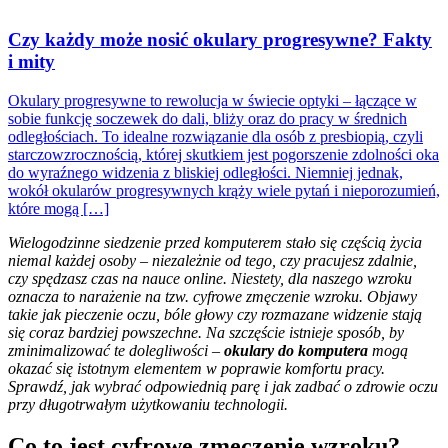
Czy każdy może nosić okulary progresywne? Fakty
i mity
Okulary progresywne to rewolucja w świecie optyki – łączące w
sobie funkcję soczewek do dali, bliży oraz do pracy w średnich
odległościach. To idealne rozwiązanie dla osób z presbiopią, czyli
starczowzrocznością, której skutkiem jest pogorszenie zdolności oka
do wyraźnego widzenia z bliskiej odległości. Niemniej jednak,
wokół okularów progresywnych krąży wiele pytań i nieporozumień,
które mogą […]
Wielogodzinne siedzenie przed komputerem stało się częścią życia
niemal każdej osoby – niezależnie od tego, czy pracujesz zdalnie,
czy spędzasz czas na nauce online. Niestety, dla naszego wzroku
oznacza to narażenie na tzw. cyfrowe zmęczenie wzroku. Objawy
takie jak pieczenie oczu, bóle głowy czy rozmazane widzenie stają
się coraz bardziej powszechne. Na szczęście istnieje sposób, by
zminimalizować te dolegliwości –
okulary do komputera
mogą
okazać się istotnym elementem w poprawie komfortu pracy.
Sprawdź, jak wybrać odpowiednią parę i jak zadbać o zdrowie oczu
przy długotrwałym użytkowaniu technologii.
Co to jest cyfrowe zmęczenie wzroku?