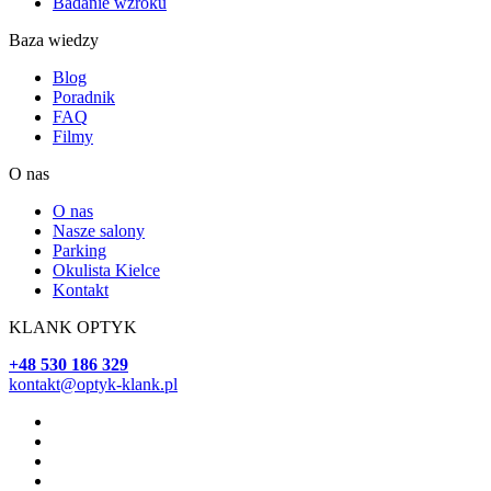
Badanie wzroku
Baza wiedzy
Blog
Poradnik
FAQ
Filmy
O nas
O nas
Nasze salony
Parking
Okulista Kielce
Kontakt
KLANK OPTYK
+48 530 186 329
kontakt@optyk-klank.pl