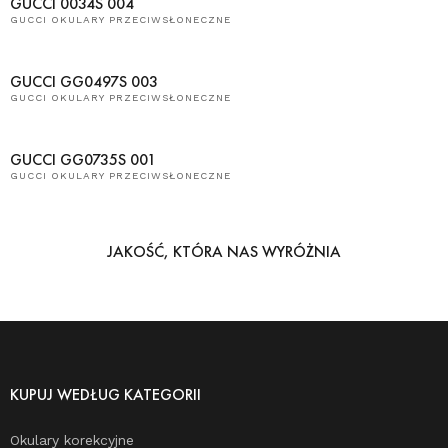
GUCCI 0034S 004
GUCCI OKULARY PRZECIWSŁONECZNE
GUCCI GG0497S 003
GUCCI OKULARY PRZECIWSŁONECZNE
GUCCI GG0735S 001
GUCCI OKULARY PRZECIWSŁONECZNE
JAKOŚĆ, KTÓRA NAS WYRÓŻNIA
KUPUJ WEDŁUG KATEGORII
Okulary korekcyjne