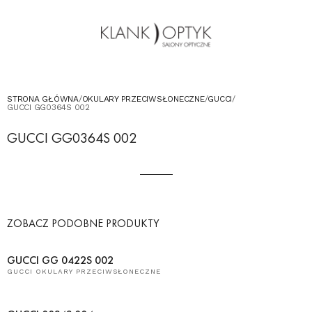
OKULARY PRZECIWSŁONECZNE
OKULARY DLA DZIECI
KONTAKT
UMÓW WIZYTĘ W SALONIE
STRONA GŁÓWNA
/
OKULARY PRZECIWSŁONECZNE
/
GUCCI
/
GUCCI GG0364S 002
GUCCI GG0364S 002
ZOBACZ PODOBNE PRODUKTY
GUCCI GG 0422S 002
GUCCI OKULARY PRZECIWSŁONECZNE