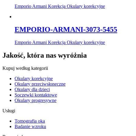
Emporio Armani Korekcja Okulary korekcyjne
EMPORIO-ARMANI-3073-5455
Emporio Armani Korekcja Okulary korekcyjne
Jakość, która nas wyróżnia
Kupuj według kategorii
Okulary korekcyjne
Okulary przeciwsłoneczne
Okulary dla dzieci
Soczewki kontaktowe
Okulary progresywne
Usługi
Tomografia oka
Badanie wzroku