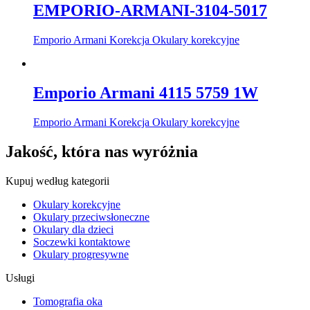
EMPORIO-ARMANI-3104-5017
Emporio Armani Korekcja Okulary korekcyjne
Emporio Armani 4115 5759 1W
Emporio Armani Korekcja Okulary korekcyjne
Jakość, która nas wyróżnia
Kupuj według kategorii
Okulary korekcyjne
Okulary przeciwsłoneczne
Okulary dla dzieci
Soczewki kontaktowe
Okulary progresywne
Usługi
Tomografia oka