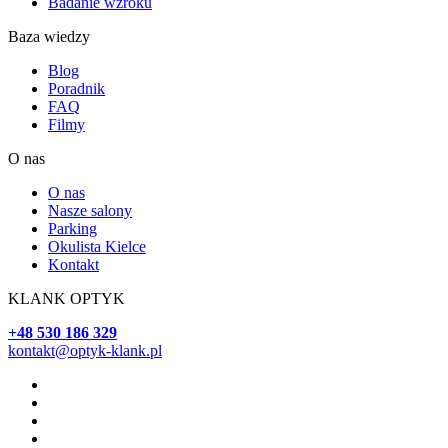
Badanie wzroku
Baza wiedzy
Blog
Poradnik
FAQ
Filmy
O nas
O nas
Nasze salony
Parking
Okulista Kielce
Kontakt
KLANK OPTYK
+48 530 186 329
kontakt@optyk-klank.pl