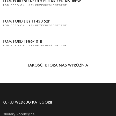
TOM FORD 500-F 01H POLARIZED ANDREW
TOM FORD OKULARY PRZECIWSŁONECZNE
TOM FORD LILY TF430 52P
TOM FORD OKULARY PRZECIWSŁONECZNE
TOM FORD TF867 01B
TOM FORD OKULARY PRZECIWSŁONECZNE
JAKOŚĆ, KTÓRA NAS WYRÓŻNIA
KUPUJ WEDŁUG KATEGORII
Okulary korekcyjne