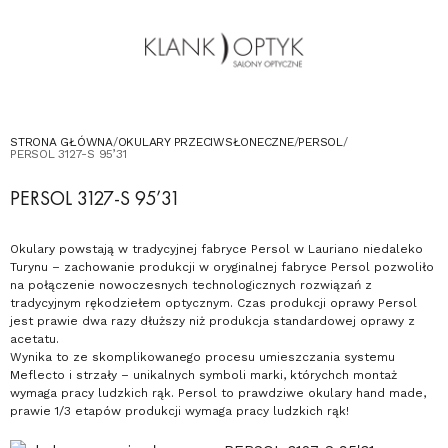
OKULARY PRZECIWSŁONECZNE
OKULARY DLA DZIECI
KONTAKT
UMÓW WIZYTĘ W SALONIE
STRONA GŁÓWNA
/
OKULARY PRZECIWSŁONECZNE
/
PERSOL
/
PERSOL 3127-S 95’31
PERSOL 3127-S 95’31
Okulary powstają w tradycyjnej fabryce Persol w Lauriano niedaleko
Turynu – zachowanie produkcji w oryginalnej fabryce Persol pozwoliło
na połączenie nowoczesnych technologicznych rozwiązań z
tradycyjnym rękodziełem optycznym. Czas produkcji oprawy Persol
jest prawie dwa razy dłuższy niż produkcja standardowej oprawy z
acetatu.
Wynika to ze skomplikowanego procesu umieszczania systemu
Meflecto i strzały – unikalnych symboli marki, którychch montaż
wymaga pracy ludzkich rąk. Persol to prawdziwe okulary hand made,
prawie 1/3 etapów produkcji wymaga pracy ludzkich rąk!