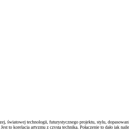
ej, światowej technologii, futurystycznego projektu, stylu, dopasowan
st to korelacja artyzmu z czystą techniką. Połączenie to dało jak najle