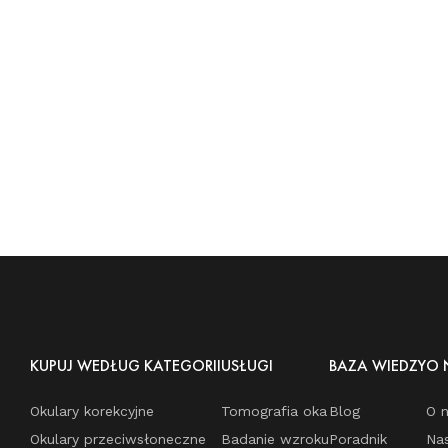
KUPUJ WEDŁUG KATEGORII
USŁUGI
BAZA WIEDZY
O 
Okulary korekcyjne
Tomografia oka
Blog
O 
Okulary przeciwsłoneczne
Badanie wzroku
Poradnik
Na