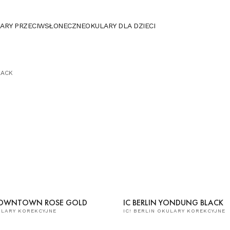
ARY PRZECIWSŁONECZNE
OKULARY DLA DZIECI
BLACK
N DOWNTOWN ROSE GOLD
IC BERLIN YONDUNG BLACK
KULARY KOREKCYJNE
IC! BERLIN OKULARY KOREKCYJNE