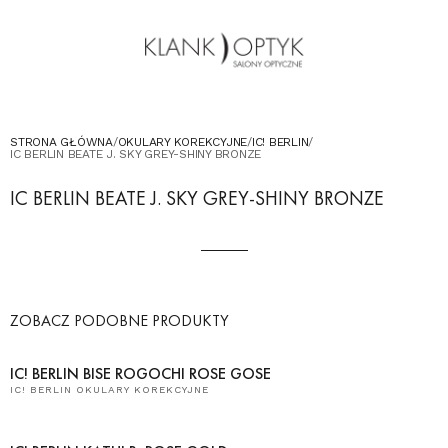
OKULARY PRZECIWSŁONECZNE
OKULARY DLA DZIECI
KONTAKT
UMÓW WIZYTĘ W SALONIE
STRONA GŁÓWNA
/
OKULARY KOREKCYJNE
/
IC! BERLIN
/
IC BERLIN BEATE J. SKY GREY-SHINY BRONZE
IC BERLIN BEATE J. SKY GREY-SHINY BRONZE
ZOBACZ PODOBNE PRODUKTY
IC! BERLIN BISE ROGOCHI ROSE GOSE
IC! BERLIN OKULARY KOREKCYJNE