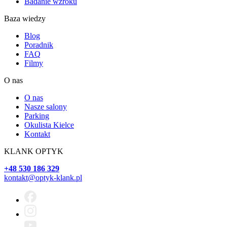
Badanie wzroku
Baza wiedzy
Blog
Poradnik
FAQ
Filmy
O nas
O nas
Nasze salony
Parking
Okulista Kielce
Kontakt
KLANK OPTYK
+48 530 186 329
kontakt@optyk-klank.pl