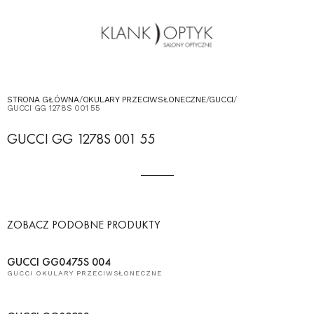
OKULARY PRZECIWSŁONECZNE
OKULARY DLA DZIECI
KONTAKT
UMÓW WIZYTĘ W SALONIE
STRONA GŁÓWNA
/
OKULARY PRZECIWSŁONECZNE
/
GUCCI
/
GUCCI GG 1278S 001 55
GUCCI GG 1278S 001 55
ZOBACZ PODOBNE PRODUKTY
GUCCI GG0475S 004
GUCCI OKULARY PRZECIWSŁONECZNE