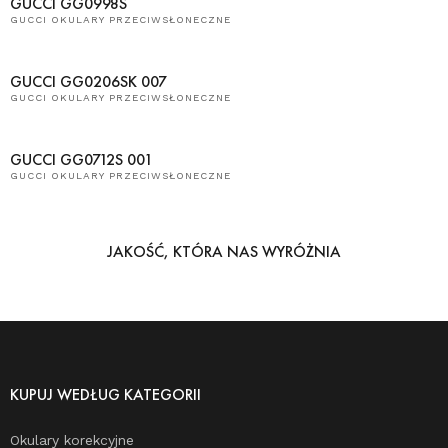
GUCCI GG0998S
GUCCI OKULARY PRZECIWSŁONECZNE
GUCCI GG0206SK 007
GUCCI OKULARY PRZECIWSŁONECZNE
GUCCI GG0712S 001
GUCCI OKULARY PRZECIWSŁONECZNE
JAKOŚĆ, KTÓRA NAS WYRÓŻNIA
KUPUJ WEDŁUG KATEGORII
Okulary korekcyjne