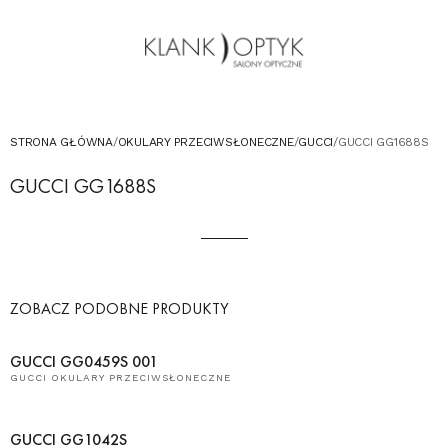
OKULARY PRZECIWSŁONECZNE
OKULARY DLA DZIECI
KONTAKT
UMÓW WIZYTĘ W SALONIE
STRONA GŁÓWNA
/
OKULARY PRZECIWSŁONECZNE
/
GUCCI
/
GUCCI GG1688S
GUCCI GG1688S
ZOBACZ PODOBNE PRODUKTY
GUCCI GG0459S 001
GUCCI OKULARY PRZECIWSŁONECZNE
GUCCI GG1042S