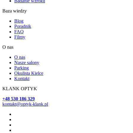
Badanie wzroku
Baza wiedzy
Blog
Poradnik
FAQ
Filmy
O nas
O nas
Nasze salony
Parking
Okulista Kielce
Kontakt
KLANK OPTYK
+48 530 186 329
kontakt@optyk-klank.pl