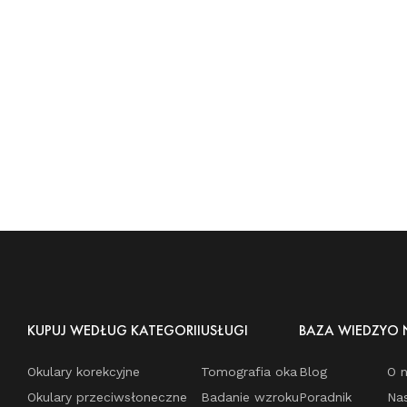
KUPUJ WEDŁUG KATEGORII
USŁUGI
BAZA WIEDZY
O 
Okulary korekcyjne
Tomografia oka
Blog
O 
Okulary przeciwsłoneczne
Badanie wzroku
Poradnik
Na