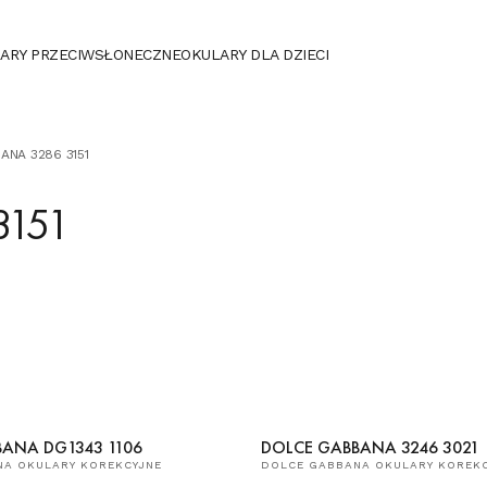
ARY PRZECIWSŁONECZNE
OKULARY DLA DZIECI
ANA 3286 3151
3151
ANA DG1343 1106
DOLCE GABBANA 3246 3021
NA OKULARY KOREKCYJNE
DOLCE GABBANA OKULARY KOREK