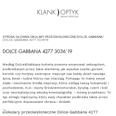
OKULARY PRZECIWSŁONECZNE
OKULARY DLA DZIECI
KONTAKT
UMÓW WIZYTĘ W SALONIE
STRONA GŁÓWNA
/
OKULARY PRZECIWSŁONECZNE
/
DOLCE GABBANA
/
DOLCE-GABBANA 4277 3036’19
DOLCE-GABBANA 4277 3036’19
Według Dolce&Gabbana kobieta powinna emanować seksapilem,
podkreślanym przez takie elementy, jak wysokie szpilki, gorset,
koronki czy motywy zwierzęce. Inspiruje nas każdy dzień naszego
życia, świat i ludzie którzy nas otaczają. Pomijając to mamy swoje
stałe i niezmienne źródła inspiracji, które oddają naszą tożsamość i
pochodzenie, m.in.: rejony Śródziemnomorskie, Sycylię, czerń i biel
oraz neorealistyczną włoską kinematografię. – mówią projektanci. To
typ silnego mężczyzny, który swój charakter podkreśla także przez
perfekcyjnie dopasowane ubrania i dodatki