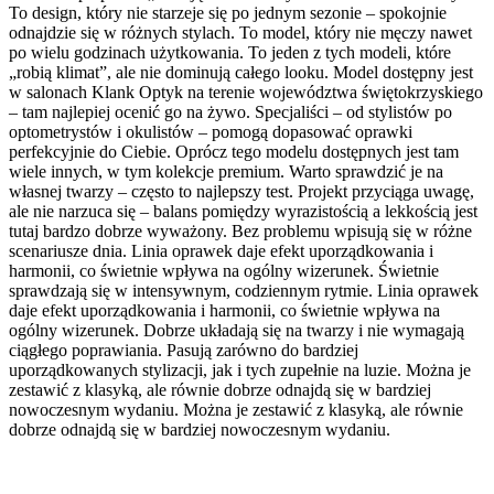
To design, który nie starzeje się po jednym sezonie – spokojnie
odnajdzie się w różnych stylach. To model, który nie męczy nawet
po wielu godzinach użytkowania. To jeden z tych modeli, które
„robią klimat”, ale nie dominują całego looku. Model dostępny jest
w salonach Klank Optyk na terenie województwa świętokrzyskiego
– tam najlepiej ocenić go na żywo. Specjaliści – od stylistów po
optometrystów i okulistów – pomogą dopasować oprawki
perfekcyjnie do Ciebie. Oprócz tego modelu dostępnych jest tam
wiele innych, w tym kolekcje premium. Warto sprawdzić je na
własnej twarzy – często to najlepszy test. Projekt przyciąga uwagę,
ale nie narzuca się – balans pomiędzy wyrazistością a lekkością jest
tutaj bardzo dobrze wyważony. Bez problemu wpisują się w różne
scenariusze dnia. Linia oprawek daje efekt uporządkowania i
harmonii, co świetnie wpływa na ogólny wizerunek. Świetnie
sprawdzają się w intensywnym, codziennym rytmie. Linia oprawek
daje efekt uporządkowania i harmonii, co świetnie wpływa na
ogólny wizerunek. Dobrze układają się na twarzy i nie wymagają
ciągłego poprawiania. Pasują zarówno do bardziej
uporządkowanych stylizacji, jak i tych zupełnie na luzie. Można je
zestawić z klasyką, ale równie dobrze odnajdą się w bardziej
nowoczesnym wydaniu. Można je zestawić z klasyką, ale równie
dobrze odnajdą się w bardziej nowoczesnym wydaniu.