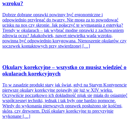
wzroku?
Dobrze dobrane oprawki powinny być ergonomiczne i
odpowiednio przylegać do twarzy. Nie mogą za to powodować
ucisku na nos czy skronie. Jak połączyć te wymagania z estetyką?
Trendy w okularach – jak wybrać modne oprawki z zachowaniem
zdrowia oczu? Jakakolwiek, nawet niewielka wada wzroku,
powinna być odpowiednio korygowana. Nienoszenie okularów czy
soczewek kontaktowych przy stwierdzonej […]
Okulary korekcyjne – wszystko co musisz wiedzieć o
okularach korekcyjnych
To w zasadzie produkt stary jak świat, gdyż na Starym Kontynencie
pierwsze okulary korekcyjne pojawiły się już w XIV wieku.
Oczywiście początkowo ich dokładność nijak się miała do osiągnięć
współczesnej techniki, jednak i tak były one bardzo pomocne.
Wtedy do wykonania pierwszych oprawek posłużono się kośćmi,
skórą, czy drewnem. Dziś okulary korekcyjne to precyzyjnie
wykonane […]