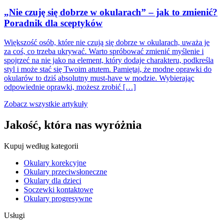
„Nie czuję się dobrze w okularach” – jak to zmienić?
Poradnik dla sceptyków
Większość osób, które nie czują się dobrze w okularach, uważa je
za coś, co trzeba ukrywać. Warto spróbować zmienić myślenie i
spojrzeć na nie jako na element, który dodaje charakteru, podkreśla
styl i może stać się Twoim atutem. Pamiętaj, że modne oprawki do
okularów to dziś absolutny must-have w modzie. Wybierając
odpowiednie oprawki, możesz zrobić […]
Zobacz wszystkie artykuły
Jakość, która nas wyróżnia
Kupuj według kategorii
Okulary korekcyjne
Okulary przeciwsłoneczne
Okulary dla dzieci
Soczewki kontaktowe
Okulary progresywne
Usługi