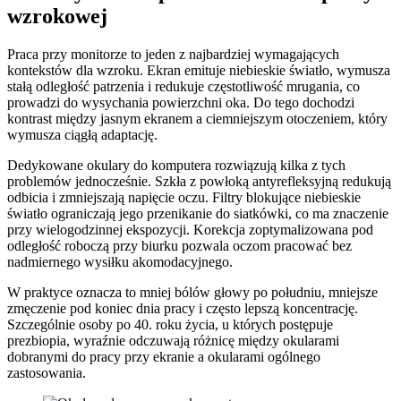
wzrokowej
Praca przy monitorze to jeden z najbardziej wymagających
kontekstów dla wzroku. Ekran emituje niebieskie światło, wymusza
stałą odległość patrzenia i redukuje częstotliwość mrugania, co
prowadzi do wysychania powierzchni oka. Do tego dochodzi
kontrast między jasnym ekranem a ciemniejszym otoczeniem, który
wymusza ciągłą adaptację.
Dedykowane okulary do komputera rozwiązują kilka z tych
problemów jednocześnie. Szkła z powłoką antyrefleksyjną redukują
odbicia i zmniejszają napięcie oczu. Filtry blokujące niebieskie
światło ograniczają jego przenikanie do siatkówki, co ma znaczenie
przy wielogodzinnej ekspozycji. Korekcja zoptymalizowana pod
odległość roboczą przy biurku pozwala oczom pracować bez
nadmiernego wysiłku akomodacyjnego.
W praktyce oznacza to mniej bólów głowy po południu, mniejsze
zmęczenie pod koniec dnia pracy i często lepszą koncentrację.
Szczególnie osoby po 40. roku życia, u których postępuje
prezbiopia, wyraźnie odczuwają różnicę między okularami
dobranymi do pracy przy ekranie a okularami ogólnego
zastosowania.