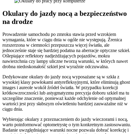
Okulary do jazdy nocą a bezpieczeństwo
na drodze
Prowadzenie samochodu po zmroku stawia przed wzrokiem
wymagania, które w ciągu dnia w ogóle nie występują. Źrenica
rozszerzona w ciemności przepuszcza więcej światła, ale
jednocześnie staje się bardziej podatna na aberracje optyczne szkieł.
Oślepiające reflektory nadjeżdżających pojazdów, mokra
nawierzchnia czy lampy uliczne tworzą warunki, w których nawet
drobna niedoskonałość szkieł jest wyraźnie odczuwalna.
Dedykowane okulary do jazdy nocą wyposażane są w szkła z
wysokiej klasy powłokami antyrefleksyjnymi, które eliminują ghost
images i aureole wokół źródeł światła. W przypadku korekcji
krótkowzroczności lub astygmatyzmu precyzja doboru szkieł ma tu
szczególne znaczenie, ponieważ każde odchylenie od optymalnej
wartości jest przy słabszym oświetleniu bardziej zauważalne niż w
ciągu dnia.
Wybierając okulary z przeznaczeniem do jazdy wieczorami i nocą,
warto poinformować optometrystę o tym konkretnym zastosowaniu.
Badanie uwzględniające warunki nocne pozwala dobrać korekcję i