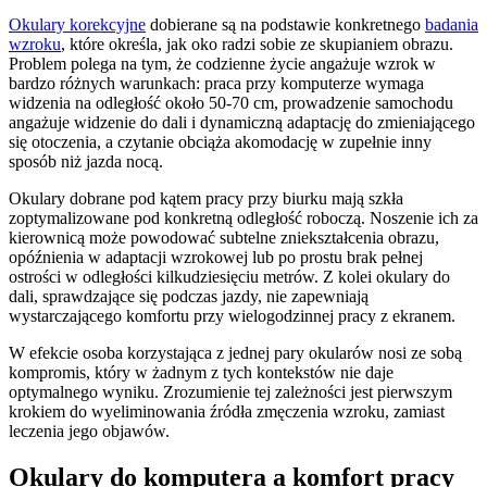
Okulary korekcyjne
dobierane są na podstawie konkretnego
badania
wzroku
, które określa, jak oko radzi sobie ze skupianiem obrazu.
Problem polega na tym, że codzienne życie angażuje wzrok w
bardzo różnych warunkach: praca przy komputerze wymaga
widzenia na odległość około 50-70 cm, prowadzenie samochodu
angażuje widzenie do dali i dynamiczną adaptację do zmieniającego
się otoczenia, a czytanie obciąża akomodację w zupełnie inny
sposób niż jazda nocą.
Okulary dobrane pod kątem pracy przy biurku mają szkła
zoptymalizowane pod konkretną odległość roboczą. Noszenie ich za
kierownicą może powodować subtelne zniekształcenia obrazu,
opóźnienia w adaptacji wzrokowej lub po prostu brak pełnej
ostrości w odległości kilkudziesięciu metrów. Z kolei okulary do
dali, sprawdzające się podczas jazdy, nie zapewniają
wystarczającego komfortu przy wielogodzinnej pracy z ekranem.
W efekcie osoba korzystająca z jednej pary okularów nosi ze sobą
kompromis, który w żadnym z tych kontekstów nie daje
optymalnego wyniku. Zrozumienie tej zależności jest pierwszym
krokiem do wyeliminowania źródła zmęczenia wzroku, zamiast
leczenia jego objawów.
Okulary do komputera a komfort pracy