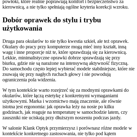
powłoki, które realnie poprawiają komfort i bezpieczeństwo za
kierownicą, a nie tylko spełniają ogólne kryteria korekcji wzroku.
Dobór oprawek do stylu i trybu
użytkowania
Druga para okularów to nie tylko kwestia szkieł, ale też oprawek.
Okulary do pracy przy komputerze mogą mieć inny kształt, inną
wagę i inne proporcje niż te, które sprawdzają się za kierownicą.
Lekkie, minimalistyczne oprawki dobrze sprawdzają się przy
biurku, gdzie nie są narażone na intensywną aktywność fizyczną.
Do samochodu często lepiej wybierać modele stabilniejsze, które nie
zsuwają się przy nagłych ruchach głowy i nie powodują
ograniczenia pola widzenia.
W tym kontekście warto rozejrzeć się za modnymi oprawkami do
okularów, które łączą estetykę z konkretnymi wymaganiami
użytkowymi. Marka i wzornictwo mają znaczenie, ale równie
istotna jest ergonomia: jak oprawka leży na nosie po kilku
godzinach, jak reaguje na temperaturę w samochodzie latem, czy
zauszniki nie uciskają przy dłuższym noszeniu podczas jazdy.
W salonie Klank Optyk przymierzysz i porównasz różne modele w
kontekście konkretnego zastosowania, nie tylko pod kątem