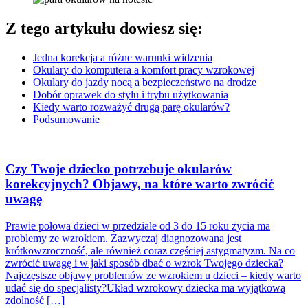
Z tego artykułu dowiesz się:
Jedna korekcja a różne warunki widzenia
Okulary do komputera a komfort pracy wzrokowej
Okulary do jazdy nocą a bezpieczeństwo na drodze
Dobór oprawek do stylu i trybu użytkowania
Kiedy warto rozważyć drugą parę okularów?
Podsumowanie
Czy Twoje dziecko potrzebuje okularów
korekcyjnych? Objawy, na które warto zwrócić
uwagę
Prawie połowa dzieci w przedziale od 3 do 15 roku życia ma
problemy ze wzrokiem. Zazwyczaj diagnozowana jest
krótkowzroczność, ale również coraz częściej astygmatyzm. Na co
zwrócić uwagę i w jaki sposób dbać o wzrok Twojego dziecka?
Najczęstsze objawy problemów ze wzrokiem u dzieci – kiedy warto
udać się do specjalisty?Układ wzrokowy dziecka ma wyjątkową
zdolność […]