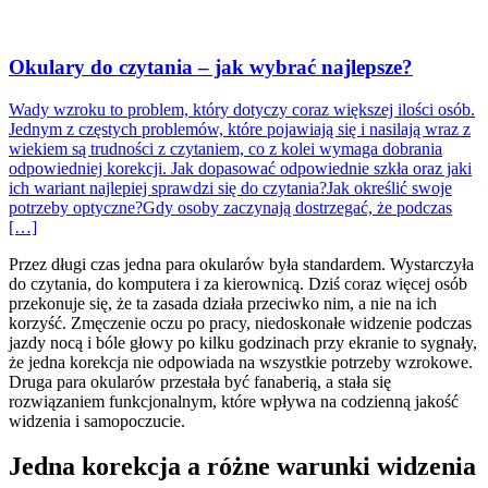
Okulary do czytania – jak wybrać najlepsze?
Wady wzroku to problem, który dotyczy coraz większej ilości osób.
Jednym z częstych problemów, które pojawiają się i nasilają wraz z
wiekiem są trudności z czytaniem, co z kolei wymaga dobrania
odpowiedniej korekcji. Jak dopasować odpowiednie szkła oraz jaki
ich wariant najlepiej sprawdzi się do czytania?Jak określić swoje
potrzeby optyczne?Gdy osoby zaczynają dostrzegać, że podczas
[…]
Przez długi czas jedna para okularów była standardem. Wystarczyła
do czytania, do komputera i za kierownicą. Dziś coraz więcej osób
przekonuje się, że ta zasada działa przeciwko nim, a nie na ich
korzyść. Zmęczenie oczu po pracy, niedoskonałe widzenie podczas
jazdy nocą i bóle głowy po kilku godzinach przy ekranie to sygnały,
że jedna korekcja nie odpowiada na wszystkie potrzeby wzrokowe.
Druga para okularów przestała być fanaberią, a stała się
rozwiązaniem funkcjonalnym, które wpływa na codzienną jakość
widzenia i samopoczucie.
Jedna korekcja a różne warunki widzenia