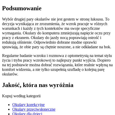
Podsumowanie
Wybór drugiej pary okularów nie jest gestem w stronę luksusu. To
decyzja wynikająca ze zrozumienia, że wzrok pracuje w różnych
warunkach i każdy z tych kontekstów ma swoje specyficzne
wymagania. Okulary do komputera zmniejszają napięcie oczu przy
pracy z ekranem. Okulary do jazdy nocą poprawiają ostrość i
redukują olśnienie. Odpowiednio dobrane modne oprawki
sprawiają, że obie pary są chętnie noszone, a nie odkładane na bok.
Regularne badanie wzroku i rozmowa z optometrystą na temat stylu
życia i trybu pracy wzrokowej to najlepszy punkt wyjścia. Dopiero
na tej podstawie można dobrać rozwiązania, które realnie wpłyną na
komfort widzenia, a nie tylko uzupełnią szufladę o kolejną parę
okularów.
Jakość, która nas wyróżnia
Kupuj według kategorii
Okulary korekcyjne
Okulary przeciwsłoneczne
Okulary dla dzieci