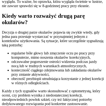
wyglądu. To ważne, bo oprawka, która wygląda świetnie w lustrze,
nie zawsze sprawdzi się w 8-godzinnej pracy przy ekranie.
Kiedy warto rozważyć drugą parę
okularów?
Decyzja o drugiej parze okularów pojawia się zwykle wtedy, gdy
jedna para przestaje wystarczać w przynajmniej jednym z
kontekstów użytkowania. Są sytuacje, które szczególnie sygnalizują
taką potrzebę:
regularne bóle głowy lub zmęczenie oczu po pracy przy
komputerze, mimo noszenia okularów korekcyjnych,
odczuwalne pogorszenie ostrości widzenia podczas jazdy
nocą lub w trudnych warunkach atmosferycznych,
konieczność ciągłego zdejmowania lub zakładania okularów
przy zmianie aktywności,
obecność prezbiopii utrudniająca korzystanie z jednej korekcji
w różnych odległościach.
Każdy z tych sygnałów warto skonsultować z optometrystą, który
oceni, czy problem wynika z niedostatecznej korekcji,
nieodpowiednich powłok szkieł, czy też faktycznej potrzeby
dedykowanego rozwiązania pod konkretne zastosowanie.