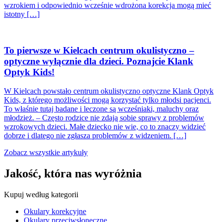
wzrokiem i odpowiednio wcześnie wdrożona korekcja mogą mieć
istotny […]
To pierwsze w Kielcach centrum okulistyczno –
optyczne wyłącznie dla dzieci. Poznajcie Klank
Optyk Kids!
W Kielcach powstało centrum okulistyczno optyczne Klank Optyk
Kids, z którego możliwości mogą korzystać tylko młodsi pacjenci.
To właśnie tutaj badane i leczone są wcześniaki, maluchy oraz
młodzież. – Często rodzice nie zdają sobie sprawy z problemów
wzrokowych dzieci. Małe dziecko nie wie, co to znaczy widzieć
dobrze i dlatego nie zgłasza problemów z widzeniem. […]
Zobacz wszystkie artykuły
Jakość, która nas wyróżnia
Kupuj według kategorii
Okulary korekcyjne
Okulary przeciwsłoneczne