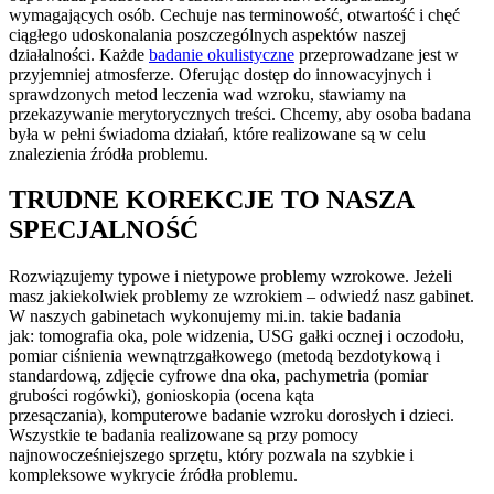
wymagających osób. Cechuje nas terminowość, otwartość i chęć
ciągłego udoskonalania poszczególnych aspektów naszej
działalności. Każde
badanie okulistyczne
przeprowadzane jest w
przyjemniej atmosferze. Oferując dostęp do innowacyjnych i
sprawdzonych metod leczenia wad wzroku, stawiamy na
przekazywanie merytorycznych treści. Chcemy, aby osoba badana
była w pełni świadoma działań, które realizowane są w celu
znalezienia źródła problemu.
TRUDNE KOREKCJE TO NASZA
SPECJALNOŚĆ
Rozwiązujemy typowe i nietypowe problemy wzrokowe. Jeżeli
masz jakiekolwiek problemy ze wzrokiem – odwiedź nasz gabinet.
W naszych gabinetach wykonujemy mi.in. takie badania
jak: tomografia oka, pole widzenia, USG gałki ocznej i oczodołu,
pomiar ciśnienia wewnątrzgałkowego (metodą bezdotykową i
standardową, zdjęcie cyfrowe dna oka, pachymetria (pomiar
grubości rogówki), gonioskopia (ocena kąta
przesączania), komputerowe badanie wzroku dorosłych i dzieci.
Wszystkie te badania realizowane są przy pomocy
najnowocześniejszego sprzętu, który pozwala na szybkie i
kompleksowe wykrycie źródła problemu.