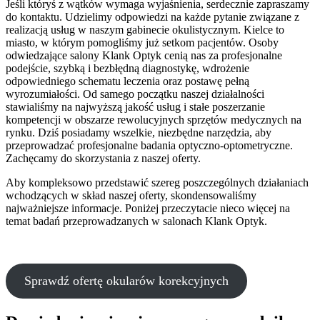
Jeśli któryś z wątków wymaga wyjaśnienia, serdecznie zapraszamy
do kontaktu. Udzielimy odpowiedzi na każde pytanie związane z
realizacją usług w naszym gabinecie okulistycznym. Kielce to
miasto, w którym pomogliśmy już setkom pacjentów. Osoby
odwiedzające salony Klank Optyk cenią nas za profesjonalne
podejście, szybką i bezbłędną diagnostykę, wdrożenie
odpowiedniego schematu leczenia oraz postawę pełną
wyrozumiałości. Od samego początku naszej działalności
stawialiśmy na najwyższą jakość usług i stałe poszerzanie
kompetencji w obszarze rewolucyjnych sprzętów medycznych na
rynku. Dziś posiadamy wszelkie, niezbędne narzędzia, aby
przeprowadzać profesjonalne badania optyczno-optometryczne.
Zachęcamy do skorzystania z naszej oferty.
Aby kompleksowo przedstawić szereg poszczególnych działaniach
wchodzących w skład naszej oferty, skondensowaliśmy
najważniejsze informacje. Poniżej przeczytacie nieco więcej na
temat badań przeprowadzanych w salonach Klank Optyk.
Sprawdź ofertę okularów korekcyjnych