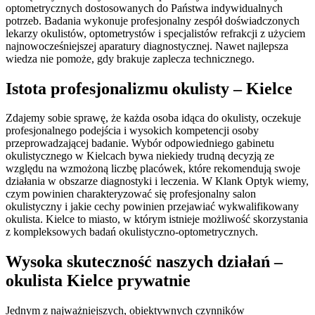
optometrycznych dostosowanych do Państwa indywidualnych
potrzeb. Badania wykonuje profesjonalny zespół doświadczonych
lekarzy okulistów, optometrystów i specjalistów refrakcji z użyciem
najnowocześniejszej aparatury diagnostycznej. Nawet najlepsza
wiedza nie pomoże, gdy brakuje zaplecza technicznego.
Istota profesjonalizmu okulisty – Kielce
Zdajemy sobie sprawę, że każda osoba idąca do okulisty, oczekuje
profesjonalnego podejścia i wysokich kompetencji osoby
przeprowadzającej badanie. Wybór odpowiedniego gabinetu
okulistycznego w Kielcach bywa niekiedy trudną decyzją ze
względu na wzmożoną liczbę placówek, które rekomendują swoje
działania w obszarze diagnostyki i leczenia. W Klank Optyk wiemy,
czym powinien charakteryzować się profesjonalny salon
okulistyczny i jakie cechy powinien przejawiać wykwalifikowany
okulista. Kielce to miasto, w którym istnieje możliwość skorzystania
z kompleksowych badań okulistyczno-optometrycznych.
Wysoka skuteczność naszych działań –
okulista Kielce prywatnie
Jednym z najważniejszych, obiektywnych czynników