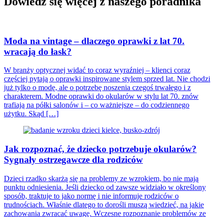
Dowiedz się więcej z naszego poradnika
Moda na vintage – dlaczego oprawki z lat 70.
wracają do łask?
W branży optycznej widać to coraz wyraźniej – klienci coraz
częściej pytają o oprawki inspirowane stylem sprzed lat. Nie chodzi
już tylko o modę, ale o potrzebę noszenia czegoś trwałego i z
charakterem. Modne oprawki do okularów w stylu lat 70. znów
trafiają na półki salonów i – co ważniejsze – do codziennego
użytku. Skąd […]
Jak rozpoznać, że dziecko potrzebuje okularów?
Sygnały ostrzegawcze dla rodziców
Dzieci rzadko skarżą się na problemy ze wzrokiem, bo nie mają
punktu odniesienia. Jeśli dziecko od zawsze widziało w określony
sposób, traktuje to jako normę i nie informuje rodziców o
trudnościach. Właśnie dlatego to dorośli muszą wiedzieć, na jakie
zachowania zwracać uwagę. Wczesne rozpoznanie problemów ze