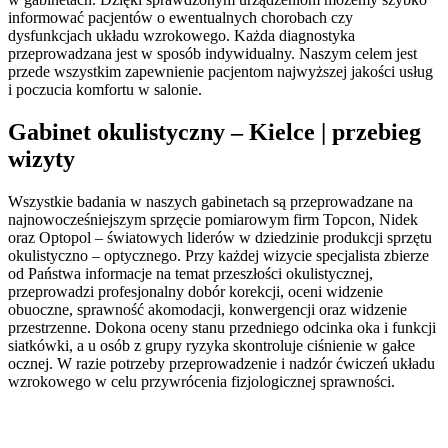
informować pacjentów o ewentualnych chorobach czy
dysfunkcjach układu wzrokowego. Każda diagnostyka
przeprowadzana jest w sposób indywidualny. Naszym celem jest
przede wszystkim zapewnienie pacjentom najwyższej jakości usług
i poczucia komfortu w salonie.
Gabinet okulistyczny – Kielce | przebieg
wizyty
Wszystkie badania w naszych gabinetach są przeprowadzane na
najnowocześniejszym sprzęcie pomiarowym firm Topcon, Nidek
oraz Optopol – światowych liderów w dziedzinie produkcji sprzętu
okulistyczno – optycznego. Przy każdej wizycie specjalista zbierze
od Państwa informacje na temat przeszłości okulistycznej,
przeprowadzi profesjonalny dobór korekcji, oceni widzenie
obuoczne, sprawność akomodacji, konwergencji oraz widzenie
przestrzenne. Dokona oceny stanu przedniego odcinka oka i funkcji
siatkówki, a u osób z grupy ryzyka skontroluje ciśnienie w gałce
ocznej. W razie potrzeby przeprowadzenie i nadzór ćwiczeń układu
wzrokowego w celu przywrócenia fizjologicznej sprawności.