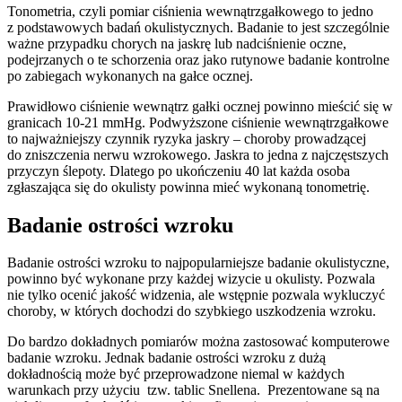
Tonometria, czyli pomiar ciśnienia wewnątrzgałkowego to jedno
z podstawowych badań okulistycznych. Badanie to jest szczególnie
ważne przypadku chorych na jaskrę lub nadciśnienie oczne,
podejrzanych o te schorzenia oraz jako rutynowe badanie kontrolne
po zabiegach wykonanych na gałce ocznej.
Prawidłowo ciśnienie wewnątrz gałki ocznej powinno mieścić się w
granicach 10-21 mmHg. Podwyższone ciśnienie wewnątrzgałkowe
to najważniejszy czynnik ryzyka jaskry – choroby prowadzącej
do zniszczenia nerwu wzrokowego. Jaskra to jedna z najczęstszych
przyczyn ślepoty. Dlatego po ukończeniu 40 lat każda osoba
zgłaszająca się do okulisty powinna mieć wykonaną tonometrię.
Badanie ostrości wzroku
Badanie ostrości wzroku to najpopularniejsze badanie okulistyczne,
powinno być wykonane przy każdej wizycie u okulisty. Pozwala
nie tylko ocenić jakość widzenia, ale wstępnie pozwala wykluczyć
choroby, w których dochodzi do szybkiego uszkodzenia wzroku.
Do bardzo dokładnych pomiarów można zastosować komputerowe
badanie wzroku. Jednak badanie ostrości wzroku z dużą
dokładnością może być przeprowadzone niemal w każdych
warunkach przy użyciu tzw. tablic Snellena. Prezentowane są na