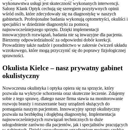
wykonawstwa usługi jest skuteczność wykonanych interwencji.
Salony Klank Optyk cechują się szeregiem pozytywnych opinii
wśród osób, które zdecydowały się na diagnostykę w naszych
gabinetach. Profesjonalne badania wykonują optometryści, okuliści i
specjaliści w dziedzinie diagnostyki za pomocą
najnowocześniejszego sprzętu. Dzięki implementacji
innowacyjnych rozwiązań, badania nie są inwazyjne dla pacjenta.
Bierzemy odpowiedzialność za odpowiedni dobór korekcji.
Prowadzimy także nadzór i poradnictwo w zakresie ćwiczeń układu
wzrokowego, które mogą przyczynić się do poprawy fizjologicznej
sprawności.
Okulista Kielce – nasz prywatny gabinet
okulistyczny
Nowoczesna okulistyka i optyka opiera się na sprzęcie, który
pozwala na wykrycie schorzenia oraz skuteczne leczenie. Zdajemy
sobie z tego sprawę, dlatego nasze firma stawia na monitorowanie
rozwoju branży i rozszerzanie bazy urządzeń służących do
pomagania naszym pacjentom. Innowacyjny sprzęt okulistyczny
pozwala na bezbłędną i dogłębną diagnostykę. Implementacja
najnowocześniejszych rozwiązań technicznych to duże
udogodnienie zarówno dla pacjentów, jak i specjalistów pracujących
w gabinetach. Dzięki sprawdzonym urządzeniom możemy szybko